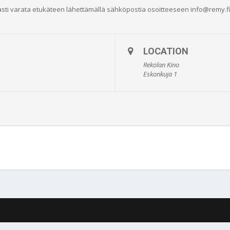
sti varata etukäteen lähettämällä sähköpostia osoitteeseen info@remy.f
LOCATION
Rekolan Kino
Eskonkuja 1