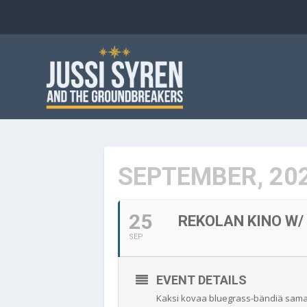
SEPTEMBER, 20
25
REKOLAN KINO W/
SEP
EVENT DETAILS
Kaksi kovaa bluegrass-bändiä samalle