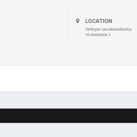
LOCATION
Vehkojan seurakuntakeskus
Yli-Anttilantie 3